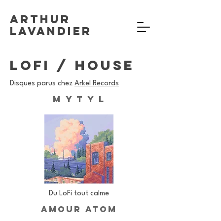
Arthur
Lavandier
LOFI / HOUSE
Disques parus chez
Arkel Records
M Y T Y L
Du LoFi tout calme
AMOUR ATOM